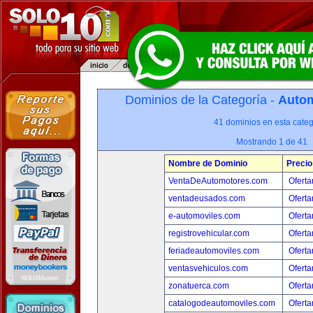
Dominios de la Categoría -
Autom
41 dominios en esta categ
Mostrando 1 de 41
Nombre de Dominio
Precio
VentaDeAutomotores.com
Oferta
ventadeusados.com
Oferta
e-automoviles.com
Oferta
registrovehicular.com
Oferta
feriadeautomoviles.com
Oferta
ventasvehiculos.com
Oferta
zonatuerca.com
Oferta
catalogodeautomoviles.com
Oferta