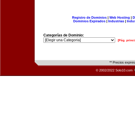
Registro de Dominios
|
Web Hosting
|
D
Dominios Expirados
|
Industrias
|
Indu
Categorías de Dominio:
[Pág. princi
** Precios expre
© 2002/2022 Solo10.com