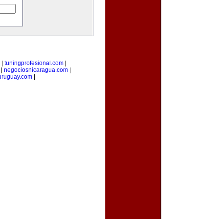
|
tuningprofesional.com
|
|
negociosnicaragua.com
|
uruguay.com
|