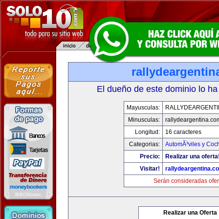
rallydeargenti
El dueño de este dominio lo ha
Mayusculas:
RALLYDEARGENTI
Minusculas:
rallydeargentina.co
Longitud:
16 caracteres
Categorias:
AutomÃ³viles y Coc
Precio:
Realizar una oferta
Visitar!
rallydeargentina.c
Serán consideradas ofer
Realizar una Oferta