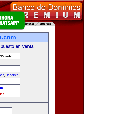
na.com
 puesto en Venta
NA.COM
m
hes
,
Deportes
!
om
tas