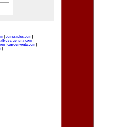
om
|
compraplus.com
|
rallydeargentina.com
|
com
|
carroenventa.com
|
m
|