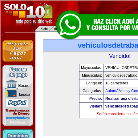
vehiculosdetrab
Vendido!
Mayusculas:
VEHICULOSDETR
Minusculas:
vehiculosdetrabaj
Longitud:
18 caracteres
Categorias:
AutomÃ³viles y Co
Precio:
Realizar una ofert
Visitar!
vehiculosdetrabaj
Serán consideradas ofer