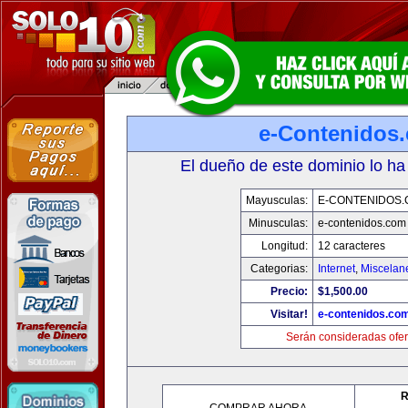
e-Contenidos
El dueño de este dominio lo ha
Mayusculas:
E-CONTENIDOS
Minusculas:
e-contenidos.com
Longitud:
12 caracteres
Categorias:
Internet
,
Miscelane
Precio:
$1,500.00
Visitar!
e-contenidos.co
Serán consideradas ofer
R