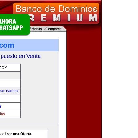
.com
 puesto en Venta
.COM
as (varios)
m
tas
ealizar una Oferta