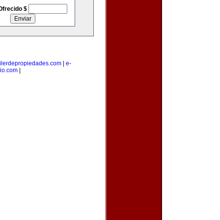
Ofrecido $
ilerdepropiedades.com
|
e-
io.com
|