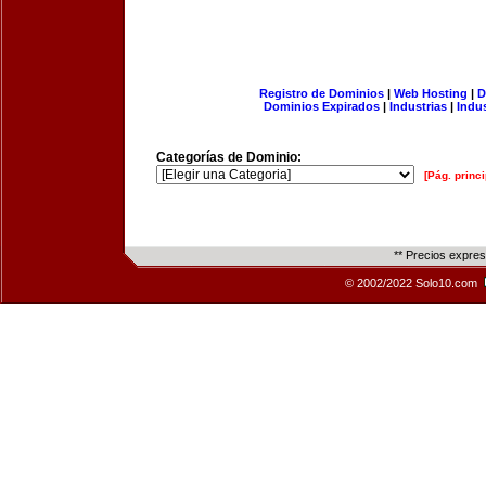
Registro de Dominios
|
Web Hosting
|
D
Dominios Expirados
|
Industrias
|
Indu
Categorías de Dominio:
[Pág. princi
** Precios expre
© 2002/2022 Solo10.com