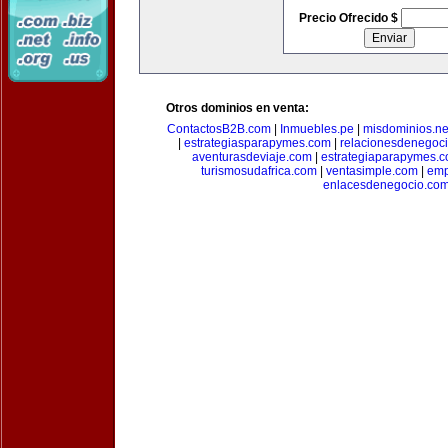
Precio Ofrecido $
Otros dominios en venta:
ContactosB2B.com
|
Inmuebles.pe
|
misdominios.ne
|
estrategiasparapymes.com
|
relacionesdenegoc
aventurasdeviaje.com
|
estrategiaparapymes.
turismosudafrica.com
|
ventasimple.com
|
emp
enlacesdenegocio.co