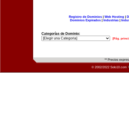
Registro de Dominios
|
Web Hosting
|
D
Dominios Expirados
|
Industrias
|
Indu
Categorías de Dominio:
[Pág. princi
** Precios expre
© 2002/2022 Solo10.com