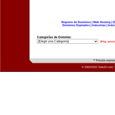
Registro de Dominios
|
Web Hosting
|
D
Dominios Expirados
|
Industrias
|
Indu
Categorías de Dominio:
[Pág. princi
** Precios expre
© 2002/2022 Solo10.com