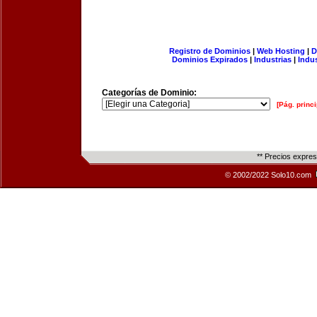
Registro de Dominios
|
Web Hosting
|
D
Dominios Expirados
|
Industrias
|
Indu
Categorías de Dominio:
[Pág. princi
** Precios expre
© 2002/2022 Solo10.com