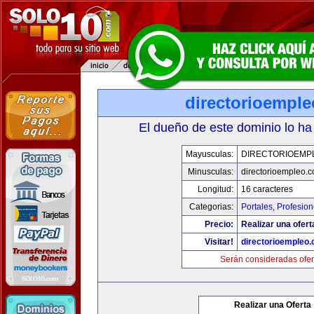
directorioempl
El dueño de este dominio lo ha
Mayusculas:
DIRECTORIOEMP
Minusculas:
directorioempleo.
Longitud:
16 caracteres
Categorias:
Portales
,
Profesio
Precio:
Realizar una ofert
Visitar!
directorioempleo
Serán consideradas ofer
Realizar una Oferta