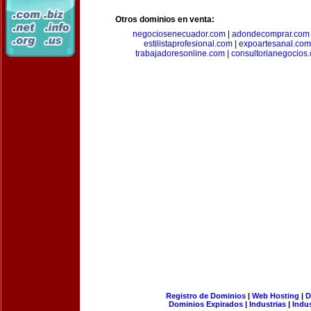
Otros dominios en venta:
negociosenecuador.com
|
adondecomprar.com
estilistaprofesional.com
|
expoartesanal.com
trabajadoresonline.com
|
consultorianegocios
Registro de Dominios
|
Web Hosting
|
D
Dominios Expirados
|
Industrias
|
Indu