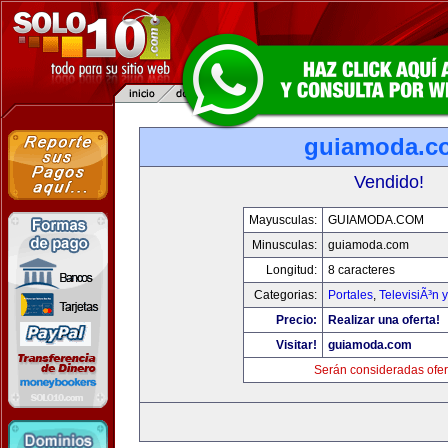
guiamoda.c
Vendido!
Mayusculas:
GUIAMODA.COM
Minusculas:
guiamoda.com
Longitud:
8 caracteres
Categorias:
Portales
,
TelevisiÃ³n 
Precio:
Realizar una oferta!
Visitar!
guiamoda.com
Serán consideradas ofer