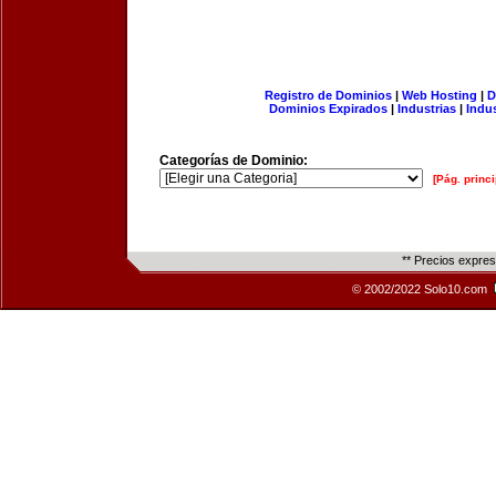
Registro de Dominios
|
Web Hosting
|
D
Dominios Expirados
|
Industrias
|
Indu
Categorías de Dominio:
[Pág. princi
** Precios expre
© 2002/2022 Solo10.com