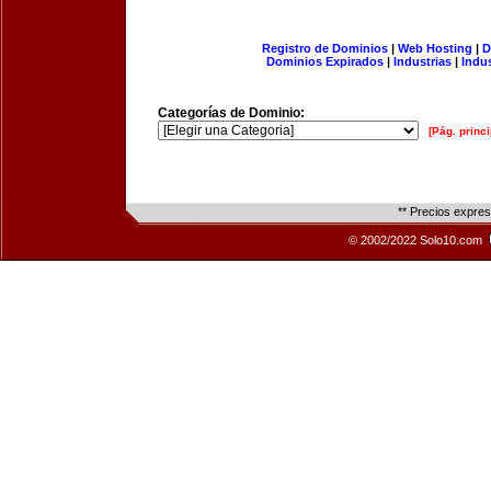
Registro de Dominios
|
Web Hosting
|
D
Dominios Expirados
|
Industrias
|
Indu
Categorías de Dominio:
[Pág. princi
** Precios expre
© 2002/2022 Solo10.com