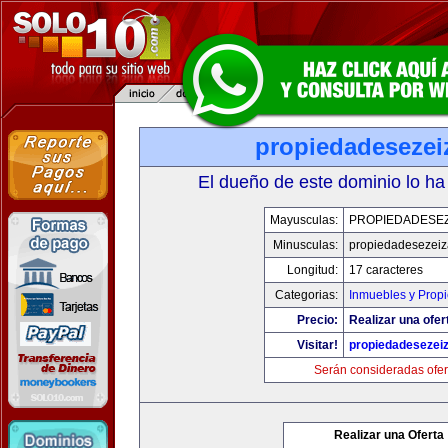
propiedadesezei
El dueño de este dominio lo ha
Mayusculas:
PROPIEDADESEZ
Minusculas:
propiedadesezei
Longitud:
17 caracteres
Categorias:
Inmuebles y Prop
Precio:
Realizar una ofer
Visitar!
propiedadesezei
Serán consideradas ofer
Realizar una Oferta