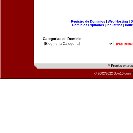
Registro de Dominios
|
Web Hosting
|
D
Dominios Expirados
|
Industrias
|
Indu
Categorías de Dominio:
[Pág. princi
** Precios expre
© 2002/2022 Solo10.com