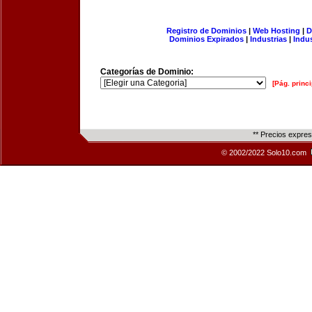
Registro de Dominios
|
Web Hosting
|
D
Dominios Expirados
|
Industrias
|
Indu
Categorías de Dominio:
[Pág. princi
** Precios expre
© 2002/2022 Solo10.com