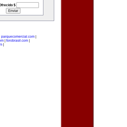
Ofrecido $
|
parquecomercial.com
|
om
|
forobrasil.com
|
om
|