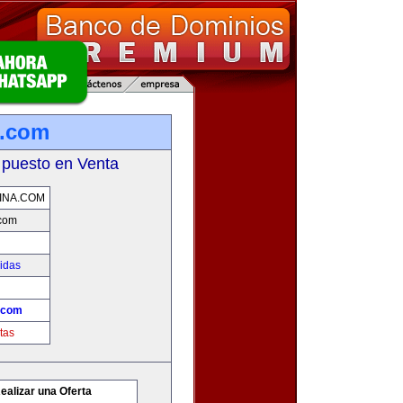
a.com
 puesto en Venta
INA.COM
.com
idas
.com
tas
ealizar una Oferta