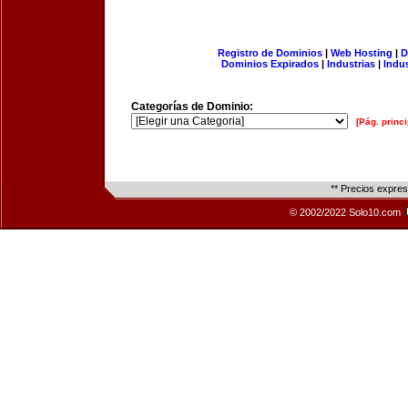
Registro de Dominios
|
Web Hosting
|
D
Dominios Expirados
|
Industrias
|
Indu
Categorías de Dominio:
[Pág. princi
** Precios expre
© 2002/2022 Solo10.com