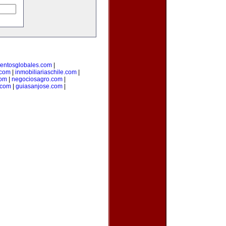
entosglobales.com
|
.com
|
inmobiliariaschile.com
|
com
|
negociosagro.com
|
.com
|
guiasanjose.com
|