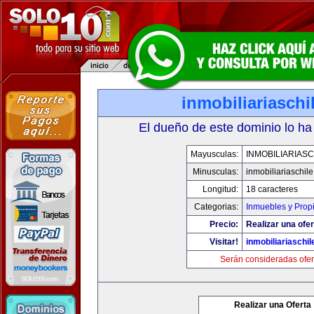
inmobiliariasch
El dueño de este dominio lo ha
Mayusculas:
INMOBILIARIAS
Minusculas:
inmobiliariaschil
Longitud:
18 caracteres
Categorias:
Inmuebles y Prop
Precio:
Realizar una ofer
Visitar!
inmobiliariaschi
Serán consideradas ofer
Realizar una Oferta