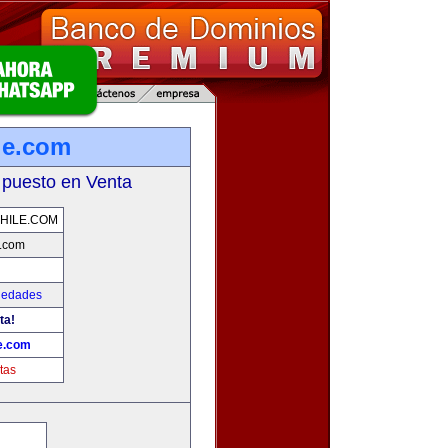
ile.com
 puesto en Venta
CHILE.COM
e.com
iedades
ta!
le.com
tas