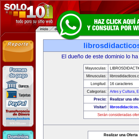
librosdidactic
El dueño de este dominio lo ha
Mayusculas:
LIBROSDIDACT
Minusculas:
librosdidacticos
Longitud:
16 caracteres
Categorias:
Artes y Cultura
,
E
Precio:
Realizar una ofe
Visitar!
librosdidactico
Serán consideradas ofer
Realizar una Oferta