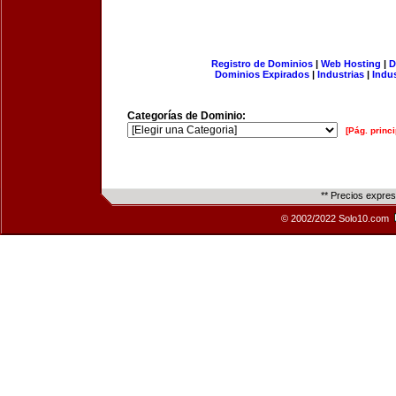
Registro de Dominios
|
Web Hosting
|
D
Dominios Expirados
|
Industrias
|
Indu
Categorías de Dominio:
[Pág. princi
** Precios expre
© 2002/2022 Solo10.com