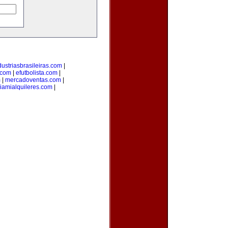
dustriasbrasileiras.com
|
.com
|
efutbolista.com
|
m
|
mercadoventas.com
|
iamialquileres.com
|