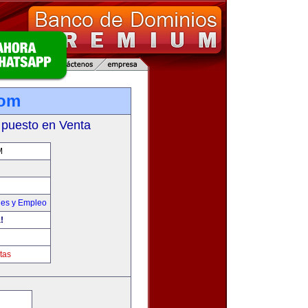
com
 puesto en Venta
M
nes y Empleo
!
tas