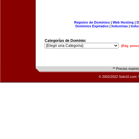
Registro de Dominios
|
Web Hosting
|
D
Dominios Expirados
|
Industrias
|
Indu
Categorías de Dominio:
[Pág. princi
** Precios expre
© 2002/2022 Solo10.com