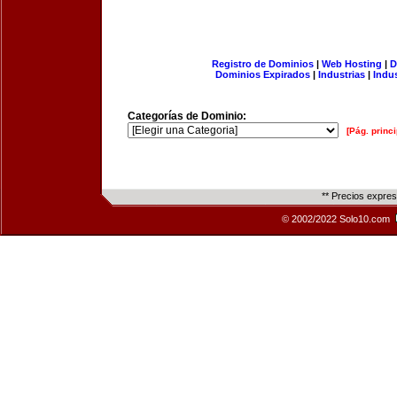
Registro de Dominios
|
Web Hosting
|
D
Dominios Expirados
|
Industrias
|
Indu
Categorías de Dominio:
[Pág. princi
** Precios expre
© 2002/2022 Solo10.com