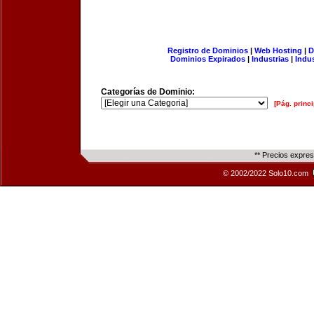
Registro de Dominios
|
Web Hosting
|
D
Dominios Expirados
|
Industrias
|
Indu
Categorías de Dominio:
[Pág. princi
** Precios expre
© 2002/2022 Solo10.com