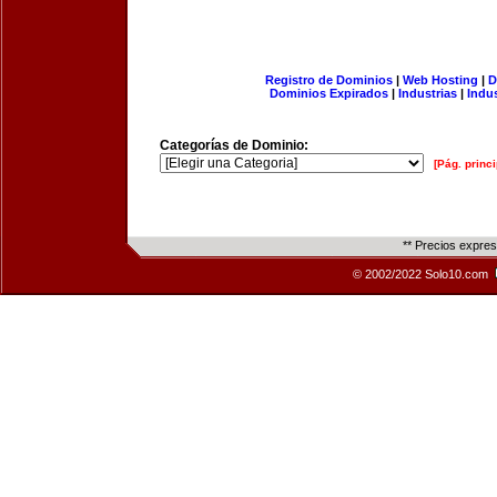
Registro de Dominios
|
Web Hosting
|
D
Dominios Expirados
|
Industrias
|
Indu
Categorías de Dominio:
[Pág. princi
** Precios expre
© 2002/2022 Solo10.com