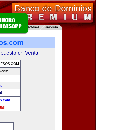
sos.com
 puesto en Venta
UESOS.COM
s.com
as
a!
os.com
tas