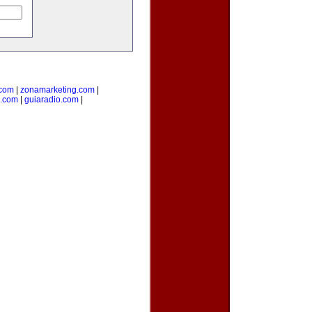
.com
|
zonamarketing.com
|
a.com
|
guiaradio.com
|