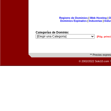
Registro de Dominios
|
Web Hosting
|
D
Dominios Expirados
|
Industrias
|
Indu
Categorías de Dominio:
[Pág. princi
** Precios expre
© 2002/2022 Solo10.com