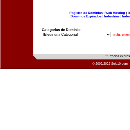
Registro de Dominios
|
Web Hosting
|
D
Dominios Expirados
|
Industrias
|
Indu
Categorías de Dominio:
[Pág. princi
** Precios expre
© 2002/2022 Solo10.com