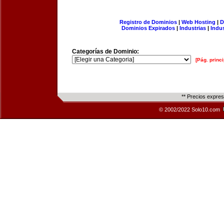
Registro de Dominios
|
Web Hosting
|
D
Dominios Expirados
|
Industrias
|
Indu
Categorías de Dominio:
[Pág. princi
** Precios expre
© 2002/2022 Solo10.com