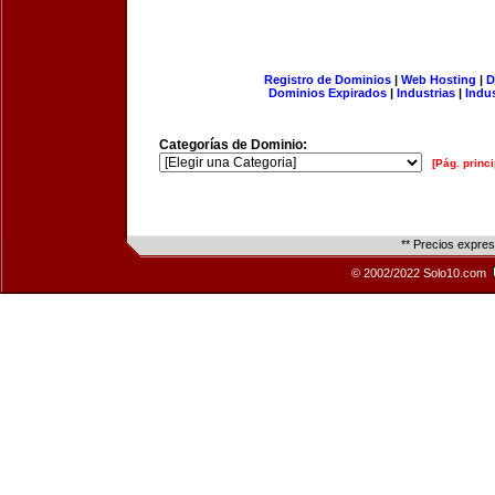
Registro de Dominios
|
Web Hosting
|
D
Dominios Expirados
|
Industrias
|
Indu
Categorías de Dominio:
[Pág. princi
** Precios expre
© 2002/2022 Solo10.com