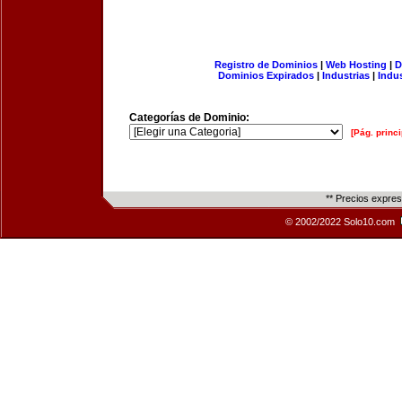
Registro de Dominios
|
Web Hosting
|
D
Dominios Expirados
|
Industrias
|
Indu
Categorías de Dominio:
[Pág. princi
** Precios expre
© 2002/2022 Solo10.com