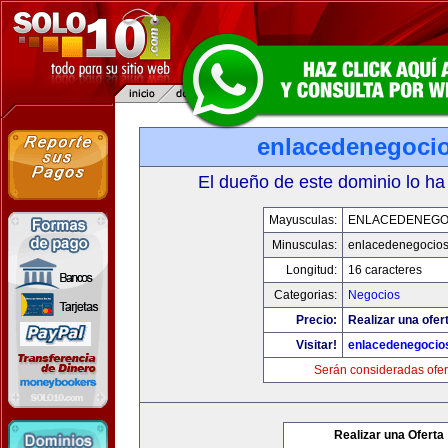
enlacedenegoci
El dueño de este dominio lo ha
Mayusculas:
ENLACEDENEGO
Minusculas:
enlacedenegocio
Longitud:
16 caracteres
Categorias:
Negocios
Precio:
Realizar una ofer
Visitar!
enlacedenegocio
Serán consideradas ofer
Realizar una Oferta