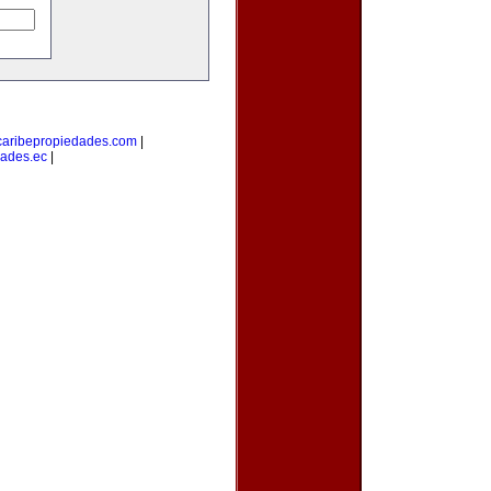
caribepropiedades.com
|
ades.ec
|