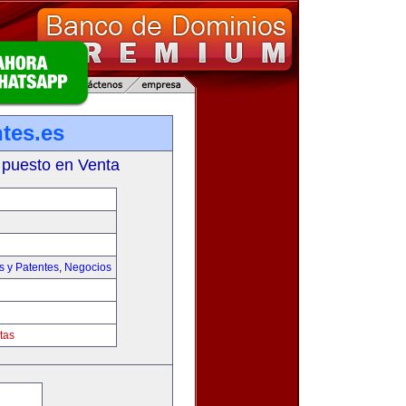
tes.es
 puesto en Venta
s y Patentes
,
Negocios
tas