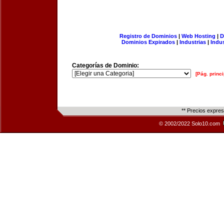
Registro de Dominios
|
Web Hosting
|
D
Dominios Expirados
|
Industrias
|
Indu
Categorías de Dominio:
[Pág. princi
** Precios expre
© 2002/2022 Solo10.com