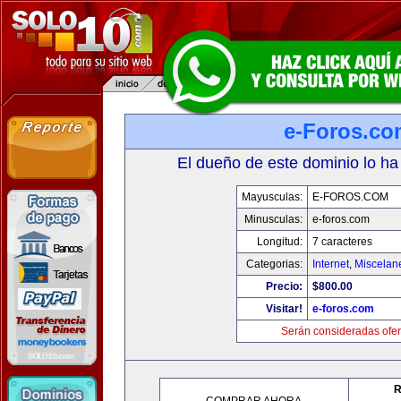
e-Foros.co
El dueño de este dominio lo ha
Mayusculas:
E-FOROS.COM
Minusculas:
e-foros.com
Longitud:
7 caracteres
Categorias:
Internet
,
Miscelane
Precio:
$800.00
Visitar!
e-foros.com
Serán consideradas ofer
R