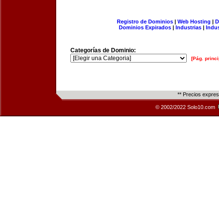
Registro de Dominios
|
Web Hosting
|
D
Dominios Expirados
|
Industrias
|
Indu
Categorías de Dominio:
[Pág. princi
** Precios expre
© 2002/2022 Solo10.com