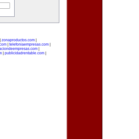
|
zonaproductos.com
|
.com
|
telefoniaempresas.com
|
aciondeempresas.com
|
om
|
publicidadrentable.com
|