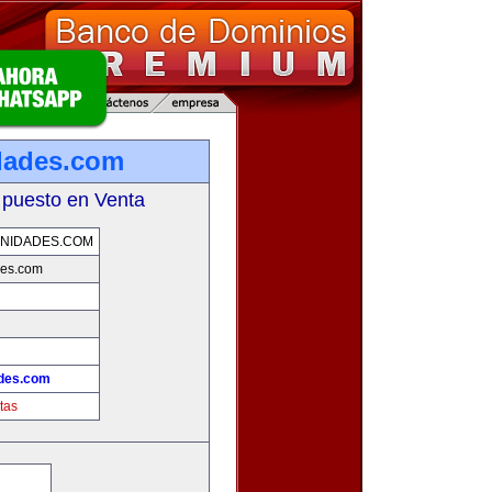
dades.com
 puesto en Venta
NIDADES.COM
des.com
des.com
tas