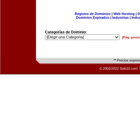
Registro de Dominios
|
Web Hosting
|
D
Dominios Expirados
|
Industrias
|
Indu
Categorías de Dominio:
[Pág. princi
** Precios expre
© 2002/2022 Solo10.com