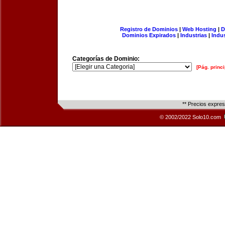
Registro de Dominios
|
Web Hosting
|
D
Dominios Expirados
|
Industrias
|
Indu
Categorías de Dominio:
[Pág. princi
** Precios expre
© 2002/2022 Solo10.com