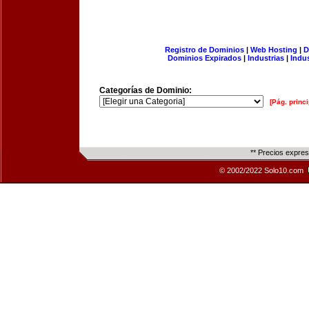
Registro de Dominios
|
Web Hosting
|
D
Dominios Expirados
|
Industrias
|
Indu
Categorías de Dominio:
[Pág. princi
** Precios expre
© 2002/2022 Solo10.com