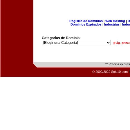
Registro de Dominios
|
Web Hosting
|
D
Dominios Expirados
|
Industrias
|
Indu
Categorías de Dominio:
[Pág. princi
** Precios expre
© 2002/2022 Solo10.com