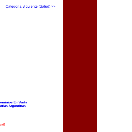
Categoria Siguiente (Salud) >>
ominios En Venta
strias Argentinas
pal]